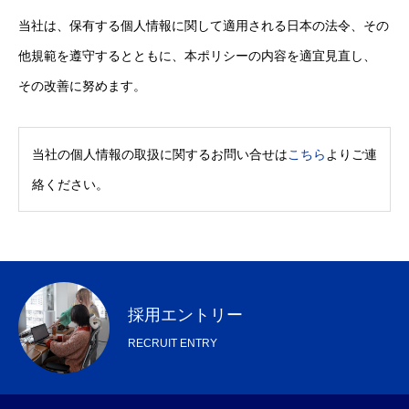
COMPANY
会社について
当社は、保有する個人情報に関して適用される日本の法令、その
他規範を遵守するとともに、本ポリシーの内容を適宜見直し、
BUSINESS
仕事について
その改善に努めます。
RECRUIT
リクルート
当社の個人情報の取扱に関するお問い合せは
こちら
よりご連
NEWS
お知らせ
絡ください。
CONTACT
お問い合わせ
プライバシーポリシー
採用エントリー
RECRUIT ENTRY